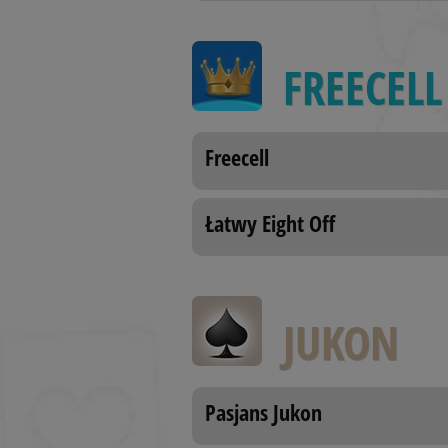
Nazwa
FREECELL
PHPSESSID
Freecell
receive-cookie-
deprecation
Łatwy Eight Off
receive-cookie-
deprecation
JUKON
CookieScriptConse
Pasjans Jukon