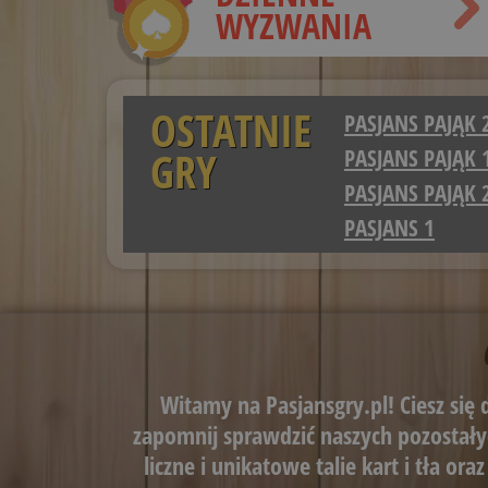
WYZWANIA
OSTATNIE
PASJANS PAJĄK 
GRY
PASJANS PAJĄK 
PASJANS PAJĄK 
PASJANS 1
Witamy na Pasjansgry.pl! Ciesz się d
zapomnij sprawdzić naszych pozostałyc
liczne i unikatowe talie kart i tła or