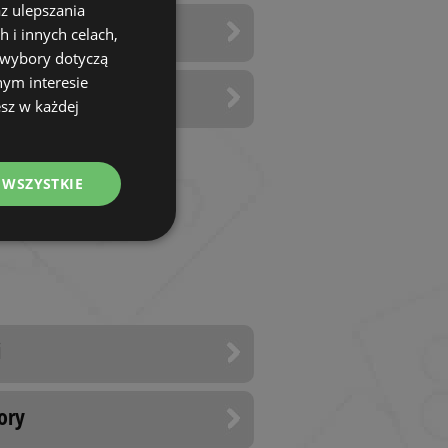
az ulepszania
 i innych celach,
 wybory dotyczą
nym interesie
ba
sz w każdej
 WSZYSTKIE
nkcjonalność
i
ory
owanie użytkownika i
j.