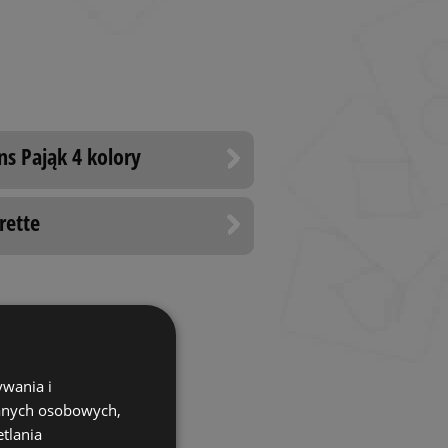
ns Pająk 4 kolory
rette
ywania i
danych osobowych,
etlania