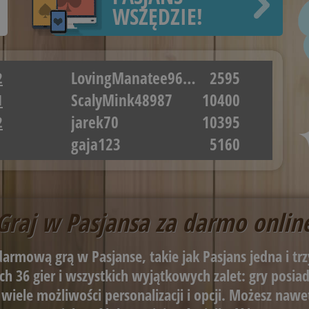
WSZĘDZIE!
LovingManatee96215
2595
2
ScalyMink48987
10400
1
jarek70
10395
2
gaja123
5160
Graj w Pasjansa za darmo onlin
armową grą w Pasjanse, takie jak Pasjans jedna i trzy
h 36 gier i wszystkich wyjątkowych zalet: gry posiada
az wiele możliwości personalizacji i opcji. Możesz nawe