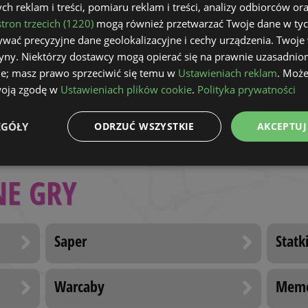
h reklam i treści, pomiaru reklam i treści, analizy odbiorców or
Wist
Piki
tron trzecich (1220)
mogą również przetwarzać Twoje dane w tych
wać precyzyjne dane geolokalizacyjne i cechy urządzenia. Twoje
tryny. Niektórzy dostawcy mogą opierać się na prawnie uzasadnio
Scopa
Esco
ie; masz prawo sprzeciwić się temu w
Ustawieniach reklam
. Może
woją zgodę w
Ustawieniach plików cookie
.
Polityka prywatności
EGÓŁY
ODRZUĆ WSZYSTKIE
AKCEPTUJ
e
Wydajność
Targetowanie
Fu
NE GRY
Saper
Statk
Niezbędne
Wydajność
Targetowanie
Funkcjonalność
Warcaby
Mem
ie umożliwiają korzystanie z podstawowych funkcji strony internetowej, takich jak log
Bez niezbędnych plików cookie nie można prawidłowo korzystać ze strony internetowe