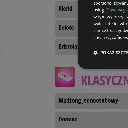
spersonalizowanyc
Kierki
usług.
Dostawcy s
w tym wykorzysty
wyłącznie tej wi
Belote
zamiast na zgodz
chwili wycofać s
Briscola
POKAŻ SZCZ
Niezbędn
KLASYCZ
Madżong jednoosobowy
Domino
Niezbędne pliki cook
zarządzanie kontem. 