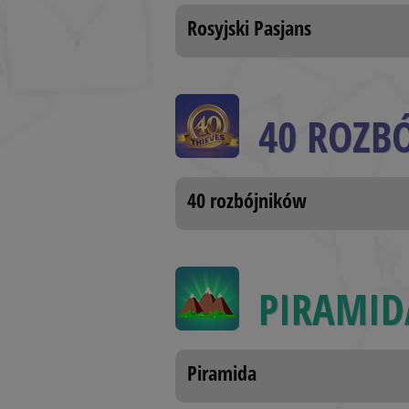
Rosyjski Pasjans
BlissCo
BlissCrossLoad
BlissData
40 ROZB
BlissGuestSt
BlissIsNewIpad
40 rozbójników
BlissOptsNew
BlissSt
BlissTablet
PIRAMID
BlissTemp
BlissUserName
Piramida
BlissUT