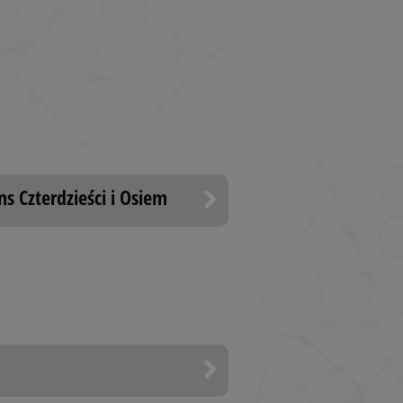
e player's card
layer saves and
sed for the player's
ollections.
he player's game
 the game ends.
 tablet mode
ns Czterdzieści i Osiem
eferences, such as
ions.
he player's game
 the game ends.
 tablet mode
yer ID that is used
tions, etc.
e (for display
sed for the player's
ollections.