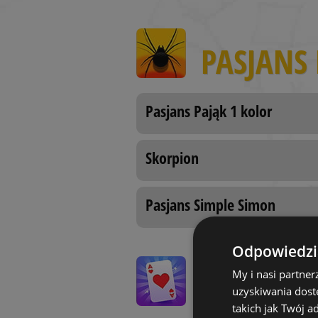
PASJANS 
Pasjans Pająk 1 kolor
Skorpion
Pasjans Simple Simon
Odpowiedzia
My i nasi partne
GRY KAR
uzyskiwania dost
takich jak Twój a