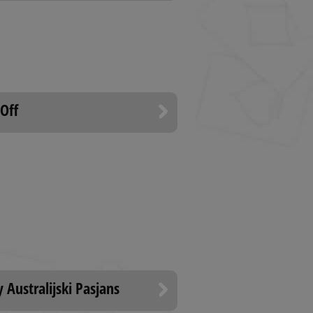
acje oparte na
or ogólnego
ugi zmiennych sesji
czba generowana
 być specyficzny dla
m jest utrzymywanie
nika między
 Off
o sygnalizowania
ej o deprecjacji
ystem, zapewniając
nia się do
nternetowych i
ości.
o sygnalizowania
ej o deprecjacji
ystem, zapewniając
nia się do
nternetowych i
ości.
rzez usługę Cookie-
referencji
 Australijski Pasjans
na pliki cookie.
okie Cookie-