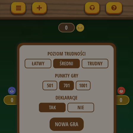
0
POZIOM TRUDNOŚCI
ŁATWY
ŚREDNI
TRUDNY
PUNKTY GRY
501
701
1001
DEKLARACJE
0
0
TAK
NIE
NOWA GRA