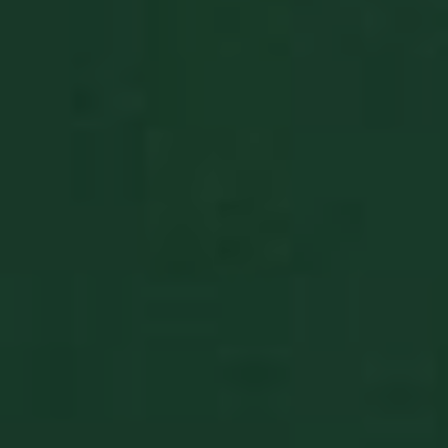
receive-cookie-
.doubleclick.net
5 miesięcy
deprecation
tygodnie
Polityce