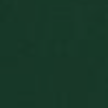
BlissData
.pasjansgry.pl
5 lat
BlissGuestSt
.pasjansgry.pl
1 rok
BlissIsNewIpad
.pasjansgry.pl
4 tygodnie 2
BlissOptsNew
.pasjansgry.pl
5 lat
BlissSt
.pasjansgry.pl
5 lat