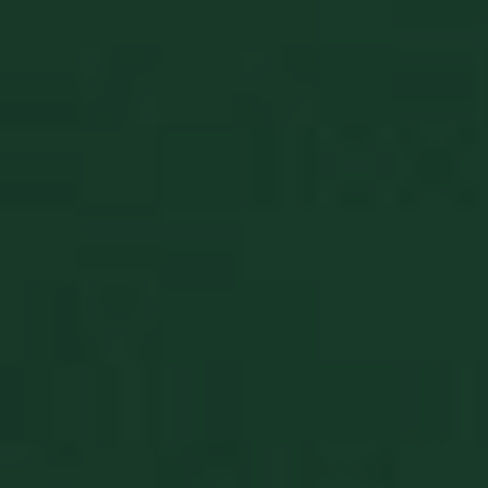
prywatności Google
receive-cookie-
.adnxs.com
1 rok 1 mies
deprecation