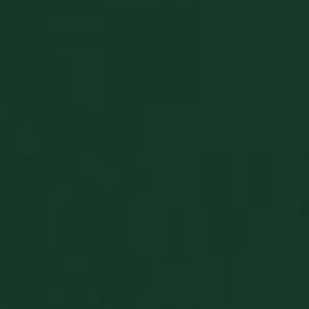
BlissTablet
.pasjansgry.pl
4 tygodnie 2
BlissTemp
.pasjansgry.pl
5 lat
BlissUserName
.pasjansgry.pl
5 lat
BlissUT
.pasjansgry.pl
5 lat