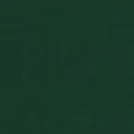
Targetowanie
Funkcjonalność
Niezbędne
Wydajność
Targetowanie
Funkcjonalność
Niezbędne pliki cookie umożliwiają korzystanie z
podstawowych funkcji strony internetowej, takich
jak logowanie użytkownika i zarządzanie kontem.
Bez niezbędnych plików cookie nie można
prawidłowo korzystać ze strony internetowej.
Okres
Nazwa
Dostawca
/
Domena
przechowyw
PHPSESSID
Sesja
PHP.net
www.pasjansgry.pl