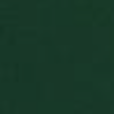
CookieScriptConsent
9 miesięcy
CookieScript
tygodnie
www.pasjansgry.pl
BlissCo
.https://www.pasjansgry.pl/
5 lat
BlissCrossLoad
.pasjansgry.pl/
1 dzień