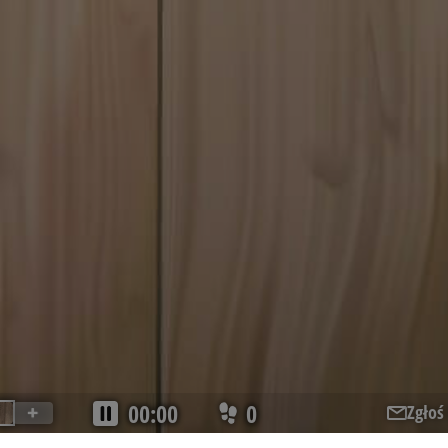
Sesja
Cookie generowane przez aplik
PHP.net
języku PHP. Jest to identyfikat
www.pasjansgry.pl
przeznaczenia używany do obsł
użytkownika. Zwykle jest to li
losowo, sposób jej użycia może
witryny, ale dobrym przykłade
statusu zalogowanego użytkow
stronami.
.doubleclick.net
5 miesięcy 3
Ten plik cookie jest używany d
tygodnie
właścicielowi strony internetow
cookies otrzymywanych przez s
zgodność i zdolność dostosowa
zmieniających się standardów i
przepisów dotyczących prywatn
.adnxs.com
1 rok 1 miesiąc
Ten plik cookie jest używany d
właścicielowi strony internetow
cookies otrzymywanych przez s
zgodność i zdolność dostosowa
zmieniających się standardów i
Polityce prywatności Google
przepisów dotyczących prywatn
nt
9 miesięcy 3
Ten plik cookie jest używany p
CookieScript
tygodnie
Script.com do zapamiętywania p
www.pasjansgry.pl
dotyczących zgody użytkownika 
Jest to konieczne, aby baner co
Script.com działał poprawnie.
00:00
0
Zgłoś
.https://www.pasjansgry.pl/
5 lat
This cookie stores data about th
collections.