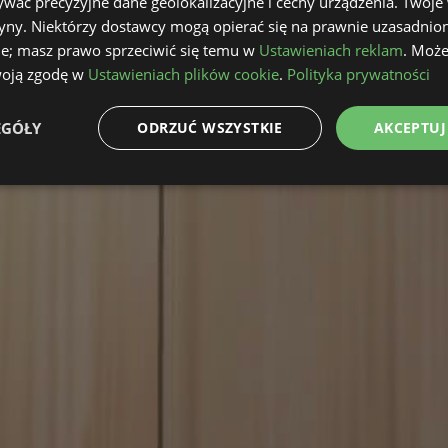
wać precyzyjne dane geolokalizacyjne i cechy urządzenia. Twoje
tryny. Niektórzy dostawcy mogą opierać się na prawnie uzasadnio
ie; masz prawo sprzeciwić się temu w
Ustawieniach reklam
. Może
woją zgodę w
Ustawieniach plików cookie
.
Polityka prywatności
EGÓŁY
ODRZUĆ WSZYSTKIE
AKCEPTUJ
e
Wydajność
Targetowanie
Fu
Niezbędne
Wydajność
Targetowanie
Funkcjonalność
ie umożliwiają korzystanie z podstawowych funkcji strony internetowej, takich jak log
Bez niezbędnych plików cookie nie można prawidłowo korzystać ze strony internetowe
Okres
Dostawca
/
Domena
Opis
przechowywania