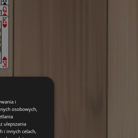
ywania i
danych osobowych,
etlania
az ulepszania
 i innych celach,