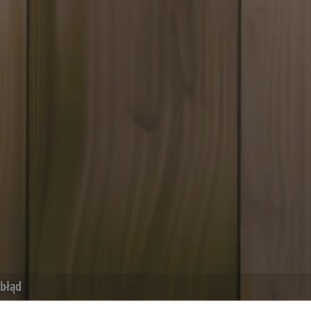
acje oparte na
or ogólnego
ugi zmiennych sesji
czba generowana
 być specyficzny dla
m jest utrzymywanie
nika między
o sygnalizowania
ej o deprecjacji
ystem, zapewniając
nia się do
nternetowych i
ości.
o sygnalizowania
ej o deprecjacji
ystem, zapewniając
nia się do
nternetowych i
ości.
rzez usługę Cookie-
referencji
na pliki cookie.
okie Cookie-
 błąd
e player's card