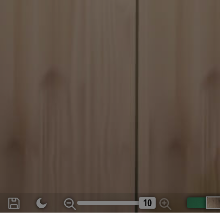
PHPSESSID
receive-cookie-
deprecation
receive-cookie-
deprecation
CookieScriptConse
10
BlissCo