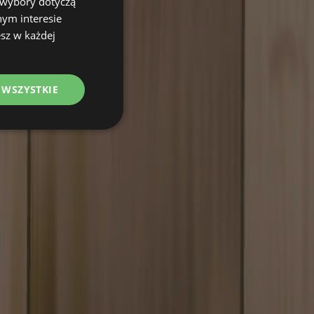
 wybory dotyczą
nym interesie
sz w każdej
 WSZYSTKIE
nkcjonalność
owanie użytkownika i
j.