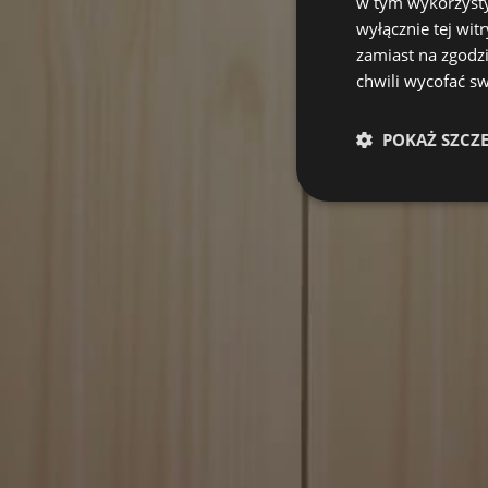
w tym wykorzysty
wyłącznie tej wi
zamiast na zgodz
chwili wycofać s
POKAŻ SZCZ
Niezbędn
Niezbędne pliki cook
zarządzanie kontem. 
Nazwa