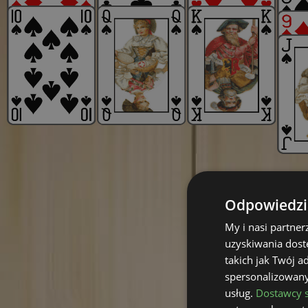
Odpowiedzia
My i nasi partne
uzyskiwania dost
takich jak Twój a
spersonalizowanyc
usług.
Dostawcy s