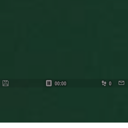
BlissUserName
.pasjansgry.pl
5 lat
BlissUT
.pasjansgry.pl
5 lat
00:00
0
BlissWG
.pasjansgry.pl
1 rok
BlissLP
.pasjansgry.pl
2 dni