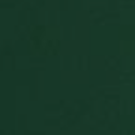
BlissCo
.https://www.pasjansgry.pl/
5 lat
BlissCrossLoad
.pasjansgry.pl/
1 dzień
BlissData
.pasjansgry.pl
5 lat
BlissGuestSt
.pasjansgry.pl
1 rok