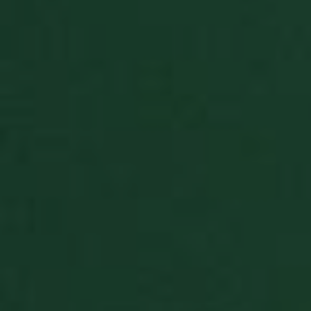
receive-cookie-
.doubleclick.net
5 miesięcy
deprecation
tygodnie
Polityce
prywatności Google
receive-cookie-
.adnxs.com
1 rok 1 mies
deprecation