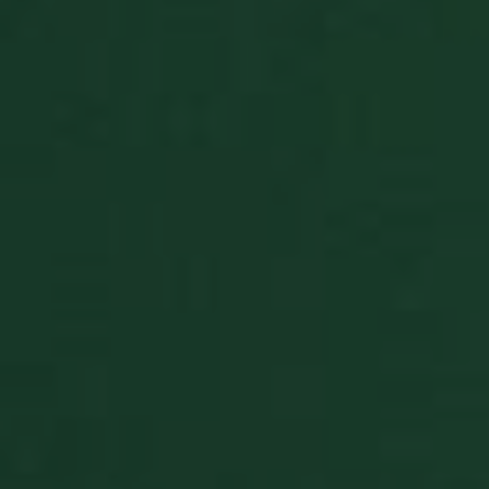
CookieScriptConsent
9 miesięcy
CookieScript
tygodnie
www.pasjansgry.pl