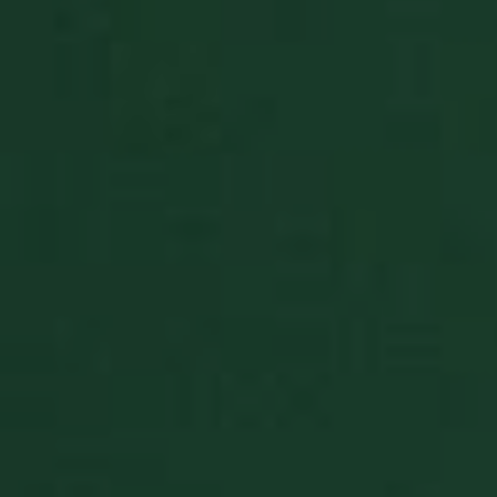
Niezbędne pliki cookie umożliwiają korzystanie z
podstawowych funkcji strony internetowej, takich
jak logowanie użytkownika i zarządzanie kontem.
Bez niezbędnych plików cookie nie można
prawidłowo korzystać ze strony internetowej.
Okres
Nazwa
Dostawca
/
Domena
przechowyw
PHPSESSID
Sesja
PHP.net
www.pasjansgry.pl