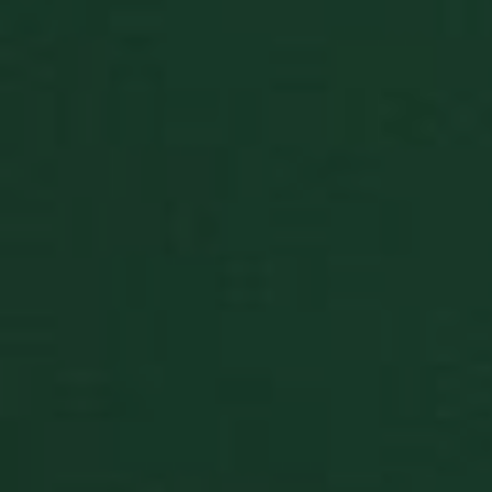
BlissIsNewIpad
.pasjansgry.pl
4 tygodnie 2
BlissOptsNew
.pasjansgry.pl
5 lat
BlissSt
.pasjansgry.pl
5 lat
BlissTablet
.pasjansgry.pl
4 tygodnie 2
BlissTemp
.pasjansgry.pl
5 lat